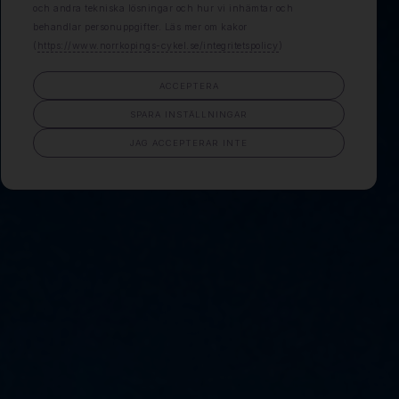
och andra tekniska lösningar och hur vi inhämtar och
behandlar personuppgifter. Läs mer om kakor
(
https://www.norrkopings-cykel.se/integritetspolicy
)
ACCEPTERA
SPARA INSTÄLLNINGAR
JAG ACCEPTERAR INTE