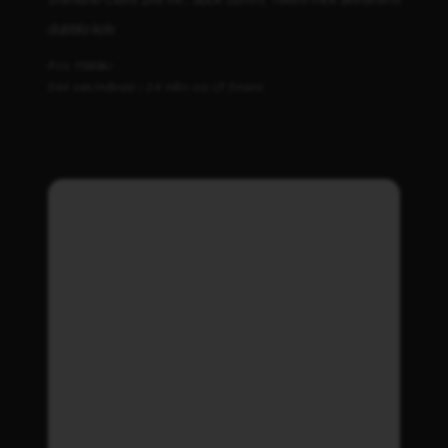
dubbla kolv
Pris 11999kr
544 sek/månad i 24 mån via LF finans