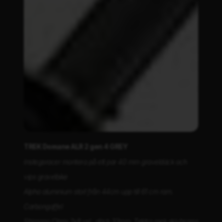
TREK Domane ALR 2 gen 4 GREY
Instegsracer montera på ett par 40 mm graveldäck och
vips gravelbike
Alpha aluminium storl från 44cm upp till 61 cm ram.
Carbongaffel
Shimano Claris 2x8 vxl , däck 32mm, Tektro mek skivbroms