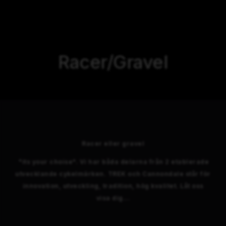
Racer/Gravel
Racer eller gravel
"its your choise". Vi har båda delarna från 2 etablerade
utvecklande cykelmärken. TREK och Cannondale står för
innovation, utveckling, tradition, hög kvalitet. Låt oss
visa dig...