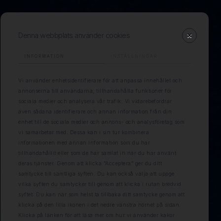
Denna webbplats använder cookies
INFORMATION
INSTÄLLNINGAR
Vi använder enhetsidentifierare för att anpassa innehållet och
annonserna till användarna, tillhandahålla funktioner för
sociala medier och analysera vår trafik. Vi vidarebefordrar
även sådana identifierare och annan information från din
enhet till de sociala medier och annons- och analysföretag som
vi samarbetar med. Dessa kan i sin tur kombinera
informationen med annan information som du har
tillhandahållit eller som de har samlat in när du har använt
deras tjänster. Genom att klicka ”Acceptera” ger du ditt
samtycke till samtliga syften. Du kan också välja att uppge
vilka syften du samtycker till genom att klicka i rutan bredvid
syftet. Du kan när som helst ta tillbaka ditt samtycke genom att
klicka på den lilla ikonen i det nedre vänstra hörnet på sidan.
Klicka på länken för att läsa mer om hur vi använder kakor