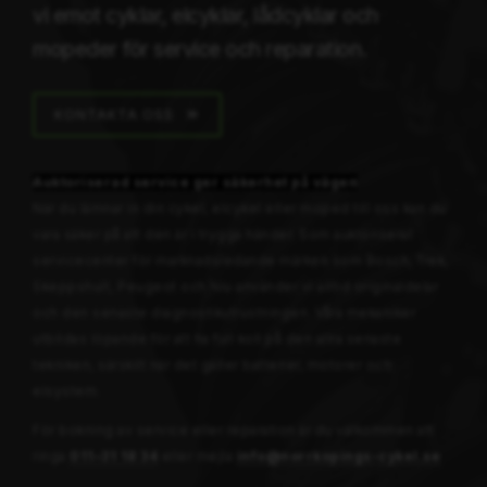
vi emot cyklar, elcyklar, lådcyklar och
mopeder för service och reparation.
KONTAKTA OSS
Auktoriserad service ger säkerhet på vägen
När du lämnar in din cykel, elcykel eller moped till oss kan du
vara säker på att den är i trygga händer. Som auktoriserat
servicecenter för marknadsledande märken som Bosch, Trek,
Skeppshult, Peugeot och Niu använder vi alltid originaldelar
och den senaste diagnostikutrustningen. Våra mekaniker
utbildas löpande för att ha full koll på den allra senaste
tekniken, särskilt när det gäller batterier, motorer och
elsystem.
För bokning av service eller reparation är du välkommen att
ringa
011–31 18 34
eller mejla
info@norrkopings-cykel.se