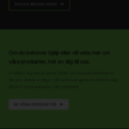
SKICKA MEDDELANDE
Om du behöver hjälp eller vill veta mer om
våra produkter, hör av dig till oss.
Vi hjälper dig mer än gärna! Cykel och mopedmarknaden är
rätt stor. Saknar vi något i vår butik kom gärna med ett förslag
på vd vi skulle kunna ha i vårt sortiment.
SE VÅRA PRODUKTER