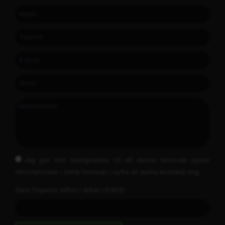
Jag ger mitt medgivande till att denna hemsida sparar
informationen i detta formulär i syfte att kunna kontakta mig.
Skriv följande siffror i fältet (12958)