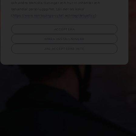
och andra tekniska lösningar och hur vi inhämtar och
behandlar personuppgifter. Läs mer om kakor
(
https://www.norrkopings-cykel.se/integritetspolicy
)
ACCEPTERA
SPARA INSTÄLLNINGAR
JAG ACCEPTERAR INTE